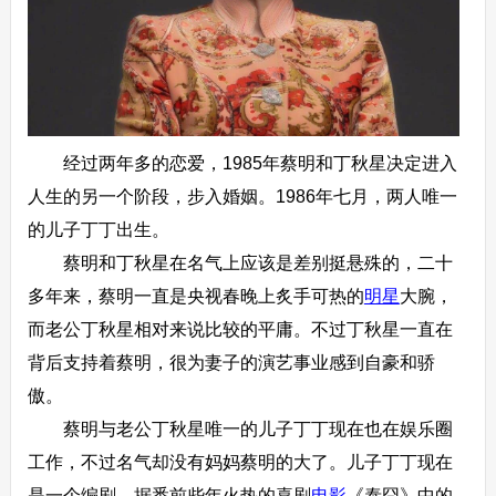
经过两年多的恋爱，1985年蔡明和丁秋星决定进入
人生的另一个阶段，步入婚姻。1986年七月，两人唯一
的儿子丁丁出生。
蔡明和丁秋星在名气上应该是差别挺悬殊的，二十
多年来，蔡明一直是央视春晚上炙手可热的
明星
大腕，
而老公丁秋星相对来说比较的平庸。不过丁秋星一直在
背后支持着蔡明，很为妻子的演艺事业感到自豪和骄
傲。
蔡明与老公丁秋星唯一的儿子丁丁现在也在娱乐圈
工作，不过名气却没有妈妈蔡明的大了。儿子丁丁现在
是一个编剧，据悉前些年火热的喜剧
电影
《泰囧》中的