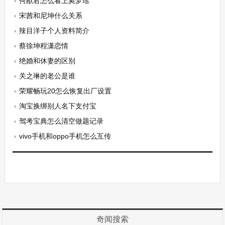
何猷君怎么看上奚梦瑶
宋茜和尼坤什么关系
辣目洋子个人资料简介
蔡徐坤程潇恋情
绝婚和休妻的区别
关之琳的老公是谁
荣耀畅玩20怎么恢复出厂设置
淘宝换绑别人名下支付宝
驾考宝典怎么清空做题记录
vivo手机和oppo手机怎么互传
奇闻搜索