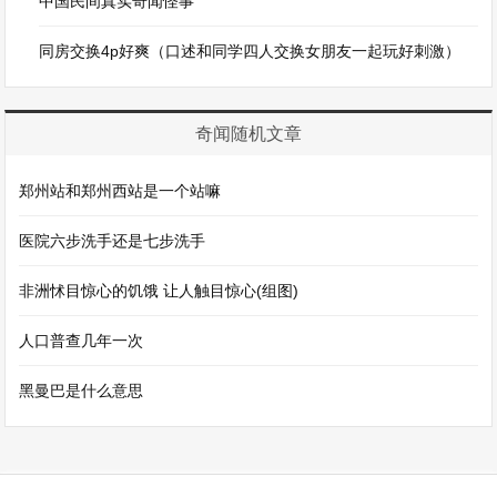
中国民间真实奇闻怪事
同房交换4p好爽（口述和同学四人交换女朋友一起玩好刺激）
奇闻随机文章
郑州站和郑州西站是一个站嘛
医院六步洗手还是七步洗手
非洲怵目惊心的饥饿 让人触目惊心(组图)
人口普查几年一次
黑曼巴是什么意思