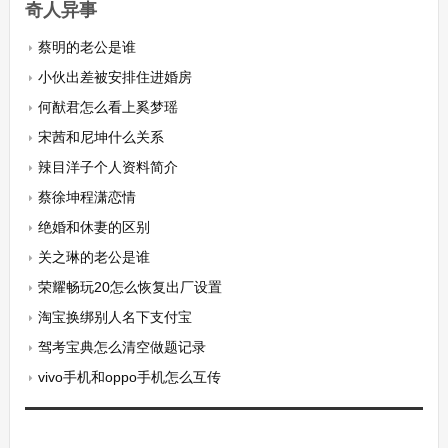
奇人异事
蔡明的老公是谁
小伙出差被安排住进婚房
何猷君怎么看上奚梦瑶
宋茜和尼坤什么关系
辣目洋子个人资料简介
蔡徐坤程潇恋情
绝婚和休妻的区别
关之琳的老公是谁
荣耀畅玩20怎么恢复出厂设置
淘宝换绑别人名下支付宝
驾考宝典怎么清空做题记录
vivo手机和oppo手机怎么互传