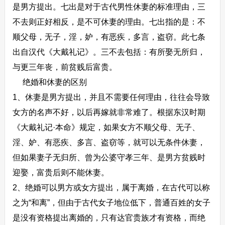
是男方提出。七出是对于古代男性休妻的标准理由，三
不去则正好相反，是不可休妻的理由。七出指的是：不
顺父母，无子，淫，妒，有恶疾，多言，盗窃。此七条
出自汉代《大戴礼记》。三不去包括：有所娶无所归，
与更三年丧，前贫贱后富贵。
绝婚和休妻的区别
1、休妻是男方提出，并且不需要任何理由，往往会导致
女方的名声不好，以后再嫁就非常难了。根据东汉时期
《大戴礼记·本命》规定，如果女方不顺父母、无子、
淫、妒、有恶疾、多言、盗窃等，就可以无条件休妻，
但如果妻子无归所、曾为公婆守孝三年、是男方贫贱时
迎娶，富贵后则不能休妻。
2、绝婚可以男方或女方提出，属于离婚，在古代可以称
之为“和离”，但由于古代女子地位低下，普通百姓的女子
是没有资格提出离婚的，只有达官贵族才有资格，而绝