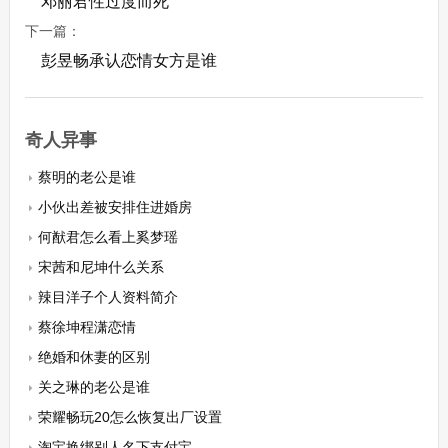
邓丽君性过度而死
下一篇：
彭昱畅承认恋情女方是谁
奇人异事
蔡明的老公是谁
小伙出差被安排住进婚房
何猷君怎么看上奚梦瑶
宋茜和尼坤什么关系
辣目洋子个人资料简介
蔡徐坤程潇恋情
绝婚和休妻的区别
关之琳的老公是谁
荣耀畅玩20怎么恢复出厂设置
淘宝换绑别人名下支付宝