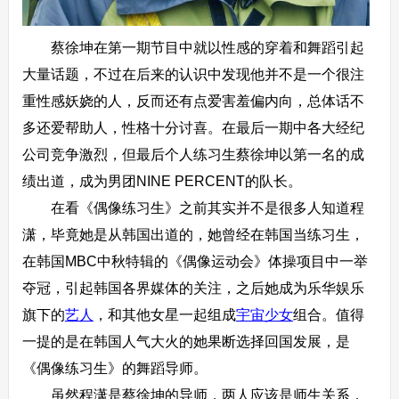
蔡徐坤在第一期节目中就以性感的穿着和舞蹈引起
大量话题，不过在后来的认识中发现他并不是一个很注
重性感妖娆的人，反而还有点爱害羞偏内向，总体话不
多还爱帮助人，性格十分讨喜。在最后一期中各大经纪
公司竞争激烈，但最后个人练习生蔡徐坤以第一名的成
绩出道，成为男团NINE PERCENT的队长。
在看《偶像练习生》之前其实并不是很多人知道程
潇，毕竟她是从韩国出道的，她曾经在韩国当练习生，
在韩国MBC中秋特辑的《偶像运动会》体操项目中一举
夺冠，引起韩国各界媒体的关注，之后她成为乐华娱乐
旗下的
艺人
，和其他女星一起组成
宇宙少女
组合。值得
一提的是在韩国人气大火的她果断选择回国发展，是
《偶像练习生》的舞蹈导师。
虽然程潇是蔡徐坤的导师，两人应该是师生关系，