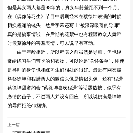
但是其实两人都是98年的，真实年龄差距不到一个月。
在《偶像练习生》节目中后期经常在蔡徐坤表演的时候
切换程潇的镜头，然后字幕还写上“被深深吸引的导师”，
真的是搞事情啦！在后期的花絮中也有程潇教众人舞蹈
时候蔡徐坤的害羞表情，可以说早有互动。
由于年龄相近，所以程潇之前虽然是导师，但也经
常给练习生们带吃的和衣物，可以说是“关怀备至”，即使
是导师的身份也和练习生们相处的很好。最近有网友爆
料蔡徐坤和程潇两人的微信头像是情侣头像，还有“程潇
蔡徐坤甜蜜约会”“蔡徐坤喜欢程潇”等话题热搜，似乎有
恋情的苗子，不过两人并没有回应，所以说奶潇是坤坤
的导师拒绝cp捆绑。
上一篇：