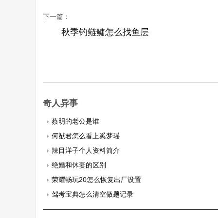
下一篇：
秋季钓鲢鳙怎么找鱼层
奇人异事
蔡明的老公是谁
何猷君怎么看上奚梦瑶
辣目洋子个人资料简介
绝婚和休妻的区别
荣耀畅玩20怎么恢复出厂设置
驾考宝典怎么清空做题记录