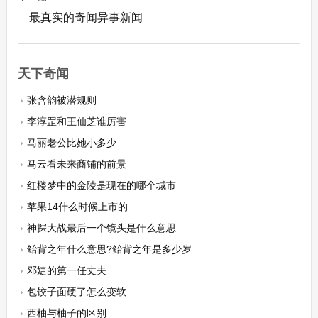
最真实的奇闻异事新闻
天下奇闻
张含韵被潜规则
李淳罡和王仙芝谁厉害
马丽老公比她小多少
马云看未来商铺的前景
红楼梦中的金陵是现在的哪个城市
苹果14什么时候上市的
神探大战最后一个镜头是什么意思
鲐背之年什么意思?鲐背之年是多少岁
邓婕的第一任丈夫
包饺子面硬了怎么变软
西柚与柚子的区别