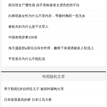
殡仪馆女尸遭性侵 凶手竟称逝者太漂亮把持不住
白裤瑶族女性为什么不穿内衣，弯腰对胸部一览无余
秦桧夫妇为什么是千古罪人
中国奇闻异事100录
海天盛筵群p新玩法深水炸弹，嫩模下体灌酒被多人轮流上
平安喜乐为什么不能乱说
奇闻随机文章
男子勒死5岁自闭症儿子 被抓时嚎啕大哭
日本坡度最高的桥 日本江岛大桥