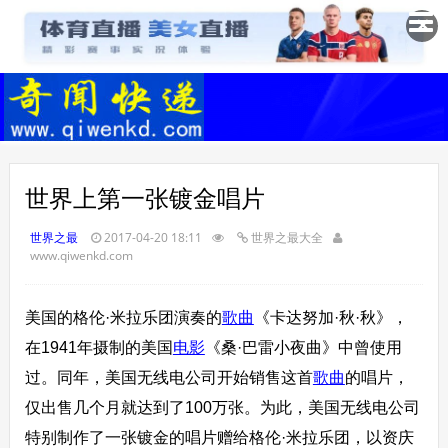
✕
世界上第一张镀金唱片
世界之最
2017-04-20 18:11
世界之最大全
www.qiwenkd.com
美国的格伦·米拉乐团演奏的
歌曲
《卡达努加·秋·秋》，
在1941年摄制的美国
电影
《桑·巴雷小夜曲》中曾使用
过。同年，美国无线电公司开始销售这首
歌曲
的唱片，
仅出售几个月就达到了100万张。为此，美国无线电公司
特别制作了一张镀金的唱片赠给格伦·米拉乐团，以资庆